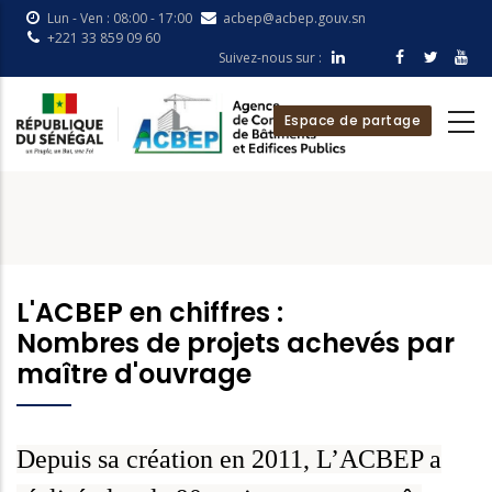
Skip
Lun - Ven : 08:00 - 17:00
acbep@acbep.gouv.sn
to
+221 33 859 09 60
Suivez-nous sur :
main
content
Espace de partage
L'ACBEP en chiffres :
Nombres de projets achevés par
maître d'ouvrage
Depuis sa création en 2011, L’ACBEP a