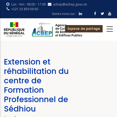
Aller
Lun - Ven : 08:00 - 17:00
acbep@acbep.gouv.sn
au
+221 33 859 09 60
Suivez-nous sur :
contenu
principal
Espace de partage
Extension et
réhabilitation du
centre de
Formation
Professionnel de
Sédhiou