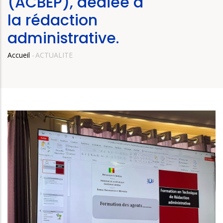
(ACBEP), dédiée à
la rédaction
administrative.
Accueil
-
ACTUALITE
Fil
d'Ariane