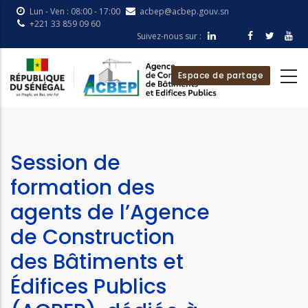
Aller
Lun - Ven : 08:00 - 17:00
acbep@acbep.gouv.sn
au
+221 33 859 09 60
Suivez-nous sur :
contenu
principal
Espace de partage
Session de
formation des
agents de l’Agence
de Construction
des Bâtiments et
Édifices Publics