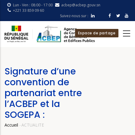
Aller
Lun - Ven : 08:00 - 17:00
acbep@acbep.gouv.sn
au
+221 33 859 09 60
Suivez-nous sur :
contenu
principal
Espace de partage
Signature d’une
convention de
partenariat entre
l’ACBEP et la
SOGEPA :
Accueil
-
ACTUALITE
Fil